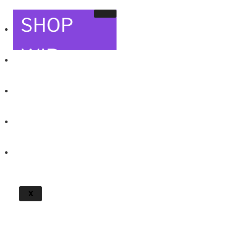
SHOP
WIR
@WORK
EVENTS
KONTAKT
X